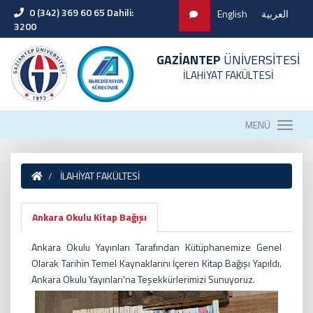
0 (342) 369 60 65 Dahili:
English
العربية
3200
GAZİANTEP
ÜNİVERSİTESİ
İLAHİYAT FAKÜLTESİ
MENÜ
İLAHİYAT FAKÜLTESİ
Ankara Okulu Kitap Bağışı
Ankara Okulu Yayınları Tarafından Kütüphanemize Genel
Olarak Tarihin Temel Kaynaklarını İçeren Kitap Bağışı Yapıldı.
Ankara Okulu Yayınları'na Teşekkürlerimizi Sunuyoruz.