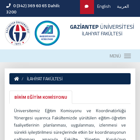
0 (342) 369 60 65 Dahili:
English
العربية
3200
GAZİANTEP
ÜNİVERSİTESİ
İLAHİYAT FAKÜLTESİ
MENÜ
İLAHİYAT FAKÜLTESİ
BİRİM EĞİTİM KOMİSYONU
Üniversitemiz Eğitim Komisyonu ve Koordinatörlüğü
Yönergesi uyarınca Fakültemizde yürütülen eğitim-öğretim
faaliyetlerinin planlanması, uygulanması, izlenmesi ve
sürekli iyileştirilmesi süreçlerinde etkin bir koordinasyonun
sağlanması amacıyla Fakülte Yönetim Kurulu'nun