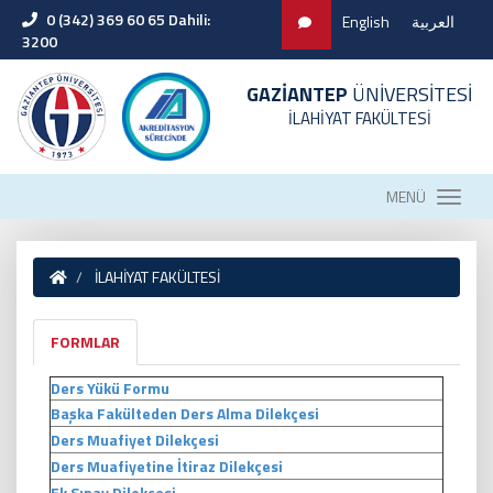
0 (342) 369 60 65 Dahili:
English
العربية
3200
GAZİANTEP
ÜNİVERSİTESİ
İLAHİYAT FAKÜLTESİ
MENÜ
İLAHİYAT FAKÜLTESİ
FORMLAR
Ders Yükü Formu
Başka Fakülteden Ders Alma Dilekçesi
Ders Muafiyet Dilekçesi
Ders Muafiyetine İtiraz Dilekçesi
Ek Sınav Dilekçesi