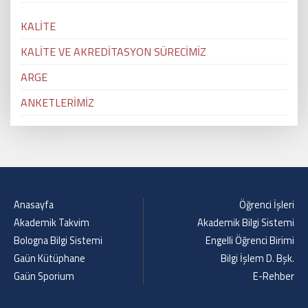
KALİTE
KALİTE VE AKREDİTASYON SÜRECİMİZ
ARGE
ANKETLERİMİZ
Anasayfa
Öğrenci İşleri
Akademik Takvim
Akademik Bilgi Sistemi
Bologna Bilgi Sistemi
Engelli Öğrenci Birimi
Gaün Kütüphane
Bilgi İşlem D. Bşk.
Gaün Sporium
E-Rehber