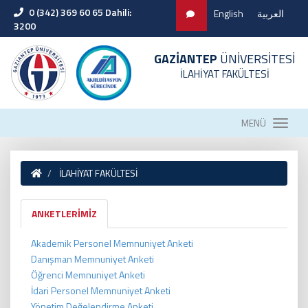
0 (342) 369 60 65 Dahili:
English
العربية
3200
GAZİANTEP
ÜNİVERSİTESİ
İLAHİYAT FAKÜLTESİ
MENÜ
İLAHİYAT FAKÜLTESİ
ANKETLERİMİZ
Akademik Personel Memnuniyet Anketi
Danışman Memnuniyet Anketi
Öğrenci Memnuniyet Anketi
İdari Personel Memnuniyet Anketi
Yönetim Değelendirme Anketi