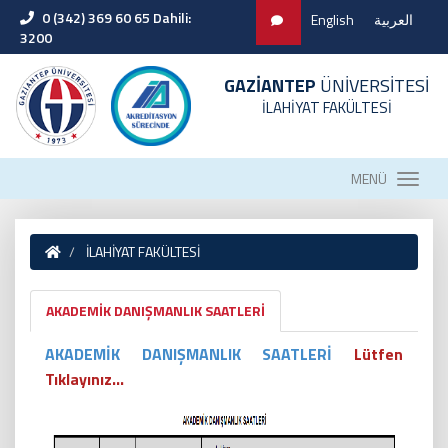
0 (342) 369 60 65 Dahili:
English
العربية
3200
GAZİANTEP
ÜNİVERSİTESİ
İLAHİYAT FAKÜLTESİ
MENÜ
İLAHİYAT FAKÜLTESİ
AKADEMİK DANIŞMANLIK SAATLERİ
AKADEMİK DANIŞMANLIK SAATLERİ
Lütfen
Tıklayınız...