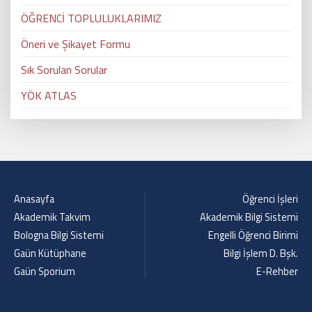
ÖĞRENCİ TOPLULUKLARIMIZ
Öneri ve Şikayet Formu
Sık Sorulan Sorular
YÖK ATLAS
Anasayfa
Öğrenci İşleri
Akademik Takvim
Akademik Bilgi Sistemi
Bologna Bilgi Sistemi
Engelli Öğrenci Birimi
Gaün Kütüphane
Bilgi İşlem D. Bşk.
Gaün Sporium
E-Rehber