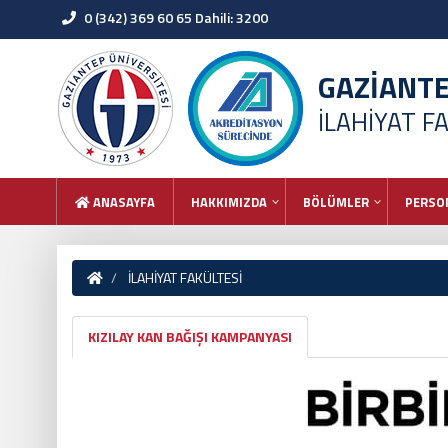
0 (342) 369 60 65 Dahili: 3200
GAZİANT
İLAHİYAT F
ANASAYFA
HAKKIMIZDA
BÖLÜMLER
PERSO
İLAHİYAT FAKÜLTESİ
KIZILAY KAN BAĞIŞI KAMPANYASI