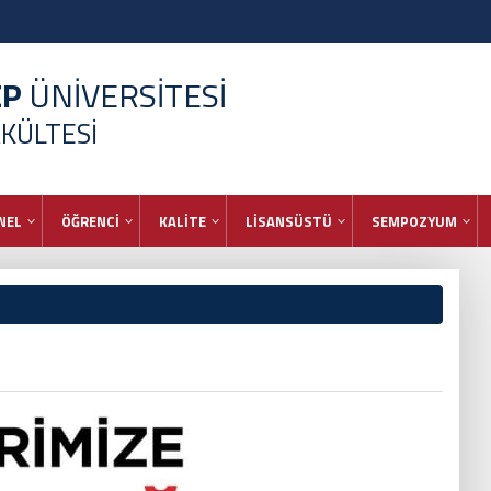
EP
ÜNİVERSİTESİ
AKÜLTESİ
NEL
ÖĞRENCİ
KALİTE
LİSANSÜSTÜ
SEMPOZYUM