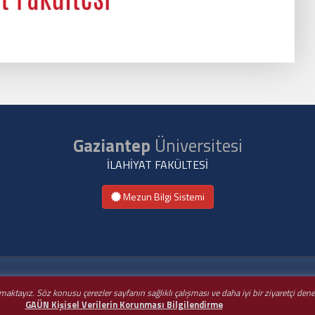
Gaziantep
Üniversitesi
İLAHİYAT FAKÜLTESİ
Mezun Bilgi Sistemi
nmaktayız. Söz konusu çerezler sayfanın sağlıklı çalışması ve daha iyi bir ziyaretçi de
GAÜN Kişisel Verilerin Korunması Bilgilendirme