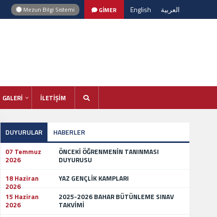
English
العربية
Mezun Bilgi Sistemi
GİMER
GALERİ
İLETİŞİM
DUYURULAR
HABERLER
07 Temmuz
ÖNCEKİ ÖĞRENMENİN TANINMASI
2026
DUYURUSU
18 Haziran
YAZ GENÇLİK KAMPLARI
2026
15 Haziran
2025-2026 BAHAR BÜTÜNLEME SINAV
2026
TAKVİMİ