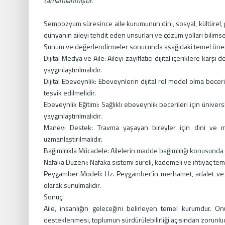
tamamlanmıştır.
Sempozyum süresince aile kurumunun dini, sosyal, kültürel, 
dünyanın aileyi tehdit eden unsurları ve çözüm yolları bilimsel
Sunum ve değerlendirmeler sonucunda aşağıdaki temel öneri
Dijital Medya ve Aile: Aileyi zayıflatıcı dijital içeriklere kar
yaygınlaştırılmalıdır.
Dijital Ebeveynlik: Ebeveynlerin dijital rol model olma becerile
teşvik edilmelidir.
Ebeveynlik Eğitimi: Sağlıklı ebeveynlik becerileri için üniversi
yaygınlaştırılmalıdır.
Manevi Destek: Travma yaşayan bireyler için dini ve m
uzmanlaştırılmalıdır.
Bağımlılıkla Mücadele: Ailelerin madde bağımlılığı konusunda bi
Nafaka Düzeni: Nafaka sistemi süreli, kademeli ve ihtiyaç te
Peygamber Modeli: Hz. Peygamber’in merhamet, adalet ve il
olarak sunulmalıdır.
Sonuç:
Aile, insanlığın geleceğini belirleyen temel kurumdur. O
desteklenmesi, toplumun sürdürülebilirliği açısından zorunlu