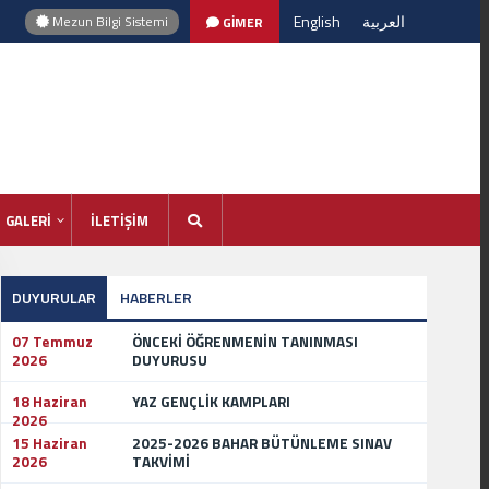
English
العربية
Mezun Bilgi Sistemi
GİMER
GALERİ
İLETİŞİM
DUYURULAR
HABERLER
07 Temmuz
ÖNCEKİ ÖĞRENMENİN TANINMASI
2026
DUYURUSU
18 Haziran
YAZ GENÇLİK KAMPLARI
2026
15 Haziran
2025-2026 BAHAR BÜTÜNLEME SINAV
2026
TAKVİMİ