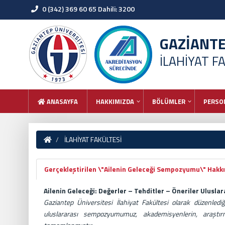
0 (342) 369 60 65 Dahili: 3200
GAZİANT
İLAHİYAT F
ANASAYFA
HAKKIMIZDA
BÖLÜMLER
PERSO
İLAHİYAT FAKÜLTESİ
Gerçekleştirilen \"Ailenin Geleceği Sempozyumu\" Hakk
Ailenin Geleceği: Değerler – Tehditler – Öneriler Ulusl
Gaziantep Üniversitesi İlahiyat Fakültesi olarak düzenlediğ
uluslararası sempozyumumuz, akademisyenlerin, araştırm