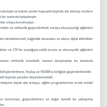
psikolojik ve hukuki yönleri kapsamlı biçimde ele alınmış; modern
 bir zeminde tartışılmıştır.
ler ortaya konulmuştur:
şı denetim ve rehberlik güçlendirilmeli; medya okuryazarlığı eğitimleri
ri desteklenmeli; bağımlılık taramaları ve ailece dijital etkinlikler
teler ve STK’lar aracılığıyla evlilik öncesi ve ebeveynlik eğitimleri
anevi rehberlik önemlidir; manevi danışmanlar bu alanlarda
linçlendirilmesi, Yeşilay ve YEDAM iş birliğiyle güçlendirilmelidir.
melli biçimde yeniden düzenlenmelidir.
etişime dayalı aile anlayışı, eğitim programlarında örnek model
nun korunması, güçlendirilmesi ve değer temelli bir yaklaşımla
dur.