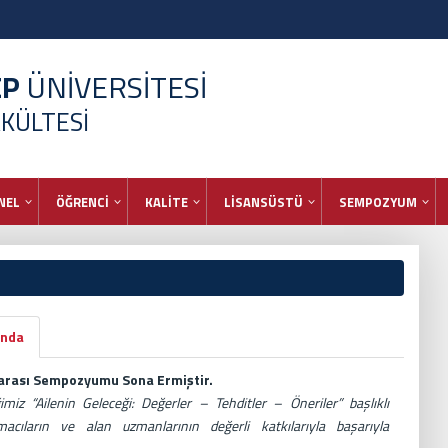
EP
ÜNİVERSİTESİ
AKÜLTESİ
NEL
ÖĞRENCİ
KALİTE
LİSANSÜSTÜ
SEMPOZYUM
ında
ararası Sempozyumu Sona Ermiştir.
imiz “Ailenin Geleceği: Değerler – Tehditler – Öneriler” başlıklı
acıların ve alan uzmanlarının değerli katkılarıyla başarıyla