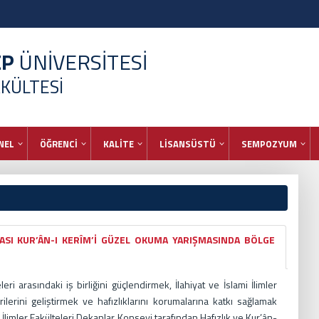
EP
ÜNİVERSİTESİ
AKÜLTESİ
NEL
ÖĞRENCİ
KALİTE
LİSANSÜSTÜ
SEMPOZYUM
RASI KUR’ÂN-I KERÎM’İ GÜZEL OKUMA YARIŞMASINDA BÖLGE
leri arasındaki iş birliğini güçlendirmek, İlahiyat ve İslami İlimler
lerini geliştirmek ve hafızlıklarını korumalarına katkı sağlamak
i İlimler Fakülteleri Dekanlar Konseyi tarafından Hafızlık ve Kur’ân-