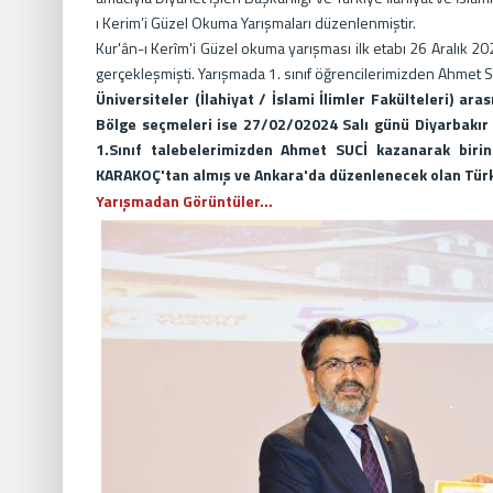
ı Kerim’i Güzel Okuma Yarışmaları düzenlenmiştir.
Kur'ân-ı Kerîm'i Güzel okuma yarışması ilk etabı 26 Aralık 2
gerçekleşmişti. Yarışmada 1. sınıf öğrencilerimizden Ahmet S
Üniversiteler (İlahiyat / İslami İlimler Fakülteleri) a
Bölge seçmeleri ise 27/02/02024 Salı günü Diyarbakır Di
1.Sınıf talebelerimizden Ahmet SUCİ kazanarak birin
KARAKOÇ'tan almış ve
Ankara'da düzenlenecek olan Türk
Yarışmadan Görüntüler...