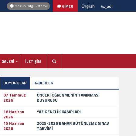
English
العربية
Mezun Bilgi Sistemi
GİMER
GALERİ
İLETİŞİM
DUYURULAR
HABERLER
07 Temmuz
ÖNCEKİ ÖĞRENMENİN TANINMASI
2026
DUYURUSU
18 Haziran
YAZ GENÇLİK KAMPLARI
2026
15 Haziran
2025-2026 BAHAR BÜTÜNLEME SINAV
2026
TAKVİMİ