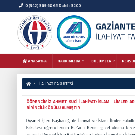
0 (342) 369 60 65 Dahili: 3200
GAZİANT
İLAHİYAT F
ANASAYFA
HAKKIMIZDA
BÖLÜMLER
PERSO
İLAHİYAT FAKÜLTESİ
ÖĞRENCİMİZ AHMET SUCİ İLAHİYAT/İSLAMİ İLİMLER A
BİRİNCİLİK ÖDÜLÜ ALMIŞTIR
Diyanet İşleri Başkanlığı ile İlahiyat ve İslami İlimler Fakülte
Fakültesi öğrencilerinin Kur’an-ı Kerimi güzel okuma beceri
amacıyla Diyanet İşleri Başkanlığı ve Türkiye İlahiyat ve İslam