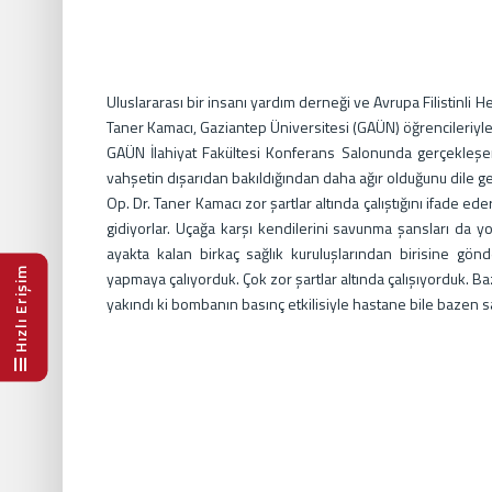
Uluslararası bir insanı yardım derneği ve Avrupa Filistinli H
Taner Kamacı, Gaziantep Üniversitesi (GAÜN) öğrencileriyle 
GAÜN İlahiyat Fakültesi Konferans Salonunda gerçekleşe
vahşetin dışarıdan bakıldığından daha ağır olduğunu dile get
Op. Dr. Taner Kamacı zor şartlar altında çalıştığını ifade ede
gidiyorlar. Uçağa karşı kendilerini savunma şansları da yok
ayakta kalan birkaç sağlık kuruluşlarından birisine gönder
Hızlı Erişim
yapmaya çalıyorduk. Çok zor şartlar altında çalışıyorduk. B
yakındı ki bombanın basınç etkilisiyle hastane bile bazen sa