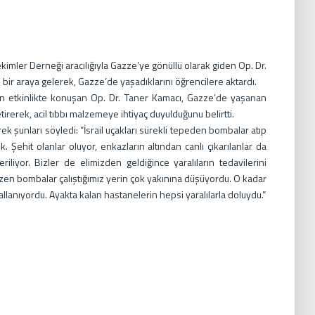
ekimler Derneği aracılığıyla Gazze’ye gönüllü olarak giden Op. Dr.
bir araya gelerek, Gazze’de yaşadıklarını öğrencilere aktardı.
n etkinlikte konuşan Op. Dr. Taner Kamacı, Gazze’de yaşanan
irerek, acil tıbbı malzemeye ihtiyaç duyulduğunu belirtti.
rek şunları söyledi: “İsrail uçakları sürekli tepeden bombalar atıp
. Şehit olanlar oluyor, enkazların altından canlı çıkarılanlar da
iliyor. Bizler de elimizden geldiğince yaralıların tedavilerini
azen bombalar çalıştığımız yerin çok yakınına düşüyordu. O kadar
llanıyordu. Ayakta kalan hastanelerin hepsi yaralılarla doluydu.”