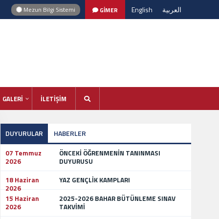
English
العربية
Mezun Bilgi Sistemi
GİMER
GALERİ
İLETİŞİM
DUYURULAR
HABERLER
07 Temmuz
ÖNCEKİ ÖĞRENMENİN TANINMASI
2026
DUYURUSU
18 Haziran
YAZ GENÇLİK KAMPLARI
2026
15 Haziran
2025-2026 BAHAR BÜTÜNLEME SINAV
2026
TAKVİMİ