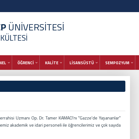
EP
ÜNİVERSİTESİ
AKÜLTESİ
NEL
ÖĞRENCİ
KALİTE
LİSANSÜSTÜ
SEMPOZYUM
Cerrahisi Uzmanı Op. Dr. Tamer KAMACI'nı "Gazze'de Yaşananlar"
miz akademik ve idari personeli ile öğrencilerimiz ve çok sayıda