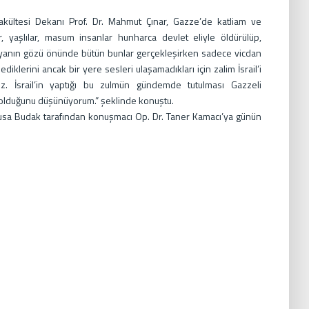
Fakültesi Dekanı Prof. Dr. Mahmut Çınar, Gazze’de katliam ve
r, yaşlılar, masum insanlar hunharca devlet eliyle öldürülüp,
dünyanın gözü önünde bütün bunlar gerçekleşirken sadece vicdan
diklerini ancak bir yere sesleri ulaşamadıkları için zalim İsrail’i
uz. İsrail’in yaptığı bu zulmün gündemde tutulması Gazzeli
 olduğunu düşünüyorum.” şeklinde konuştu.
sa Budak tarafından konuşmacı Op. Dr. Taner Kamacı’ya günün