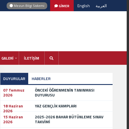
English
العربية
Mezun Bilgi Sistemi
GİMER
GALERİ
İLETİŞİM
DUYURULAR
HABERLER
07 Temmuz
ÖNCEKİ ÖĞRENMENİN TANINMASI
2026
DUYURUSU
18 Haziran
YAZ GENÇLİK KAMPLARI
2026
15 Haziran
2025-2026 BAHAR BÜTÜNLEME SINAV
2026
TAKVİMİ