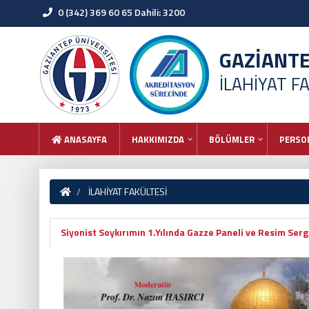
0 (342) 369 60 65 Dahili: 3200
GAZİANT
İLAHİYAT F
ANASAYFA
HAKKIMIZDA
BÖLÜMLER
PERSO
İLAHİYAT FAKÜLTESİ
Siyonist Soykırımın 1.Yılında Gazze Paneli ve Resim Serg