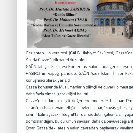
Gaziantep Üniversitesi (GAÜN) İlahiyat Fakültesi, Gazze’de y
Yılında Gazze” adlı panel düzenledi.
GAÜN İlahiyat Fakültesi Konferans Salonu’nda gerçekleşen,
HASIRCI'nın yaptığı panelde, GAÜN Azez İslami İlimler Fak
konuşmacı olarak yer aldı.
Gazze konusunda Müslümanların bilinçli ve duyarlı olması gerek
daha fazla olması gerektiğini belirtti.
Gazze’deki durumla ilgili değerlendirmelerde bulunan Pr
Tufanı’nın hala devam ettiğini söyledi. Çınar, “Savaş gittikçe y
sınırlı kalmayacak, Beyrut’ta da şiddetli çatışmalar y
bombalandığını, bu durumun savaşın daha da büyüyeceği anlam
Çınar, Gazze’deki ateşin yakın çevreden başlayarak yayılma