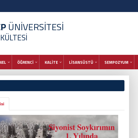
EP
ÜNİVERSİTESİ
AKÜLTESİ
NEL
ÖĞRENCİ
KALİTE
LİSANSÜSTÜ
SEMPOZYUM
isi