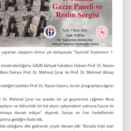
aşanan olayların birinci yılı dolayısıyla “Siyonist Soykırımın 1.
 moderatörlüğünü GAÜN İlahiyat Fakültesi Dekanı Prof. Dr. Nazım
ültesi Dekanı Prof. Dr. Mahmut Çınar ile Prof. Dr. Mehmet Akbaş
tiğini belirten Prof. Dr. Nazım Hasırcı, bu tür programlara ilginin
of. Dr. Mahmut Çınar ise aradan bir yıl geçmesine rağmen Aksa
ayılıyor ve daha kötü bir hal alıyor, çatışmaların yalnızca Gazze ile
aşanmaya devam ediyor.” diyerek, Suriye ve İran hedeflerinin
ına geldiğini ifade etti.
kta olduğunu dile getirerek, şöyle devam etti: “Burada kötü olan