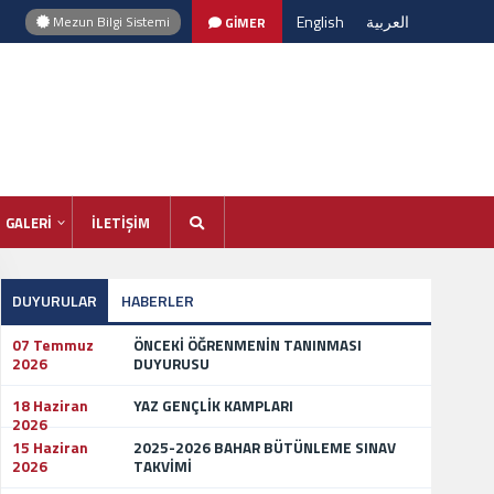
English
العربية
Mezun Bilgi Sistemi
GİMER
GALERİ
İLETİŞİM
DUYURULAR
HABERLER
07 Temmuz
ÖNCEKİ ÖĞRENMENİN TANINMASI
2026
DUYURUSU
18 Haziran
YAZ GENÇLİK KAMPLARI
2026
15 Haziran
2025-2026 BAHAR BÜTÜNLEME SINAV
2026
TAKVİMİ