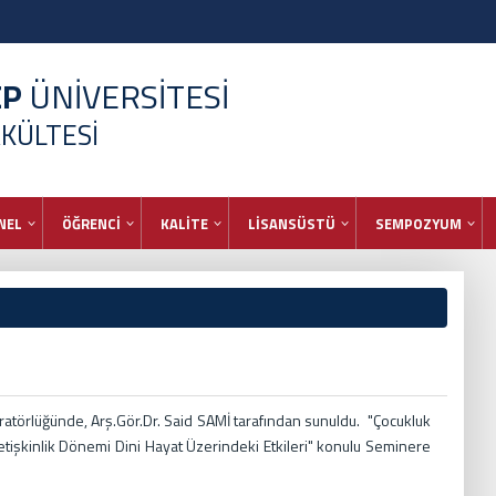
EP
ÜNİVERSİTESİ
AKÜLTESİ
NEL
ÖĞRENCİ
KALİTE
LİSANSÜSTÜ
SEMPOZYUM
ratörlüğünde, Arş.Gör.Dr. Said SAMİ tarafından sunuldu. "Çocukluk
 Yetişkinlik Dönemi Dini Hayat Üzerindeki Etkileri" konulu Seminere