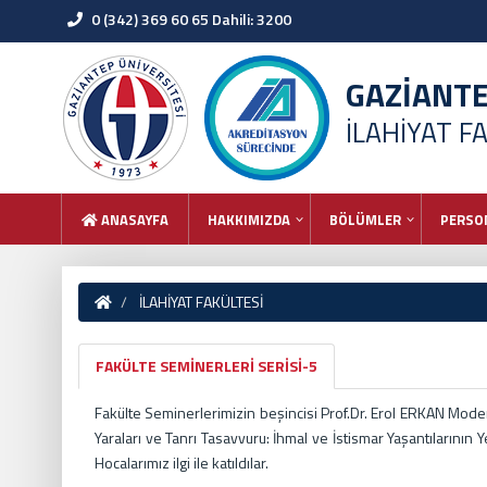
0 (342) 369 60 65 Dahili: 3200
GAZİANT
İLAHİYAT F
ANASAYFA
HAKKIMIZDA
BÖLÜMLER
PERSO
İLAHİYAT FAKÜLTESİ
FAKÜLTE SEMİNERLERİ SERİSİ-5
Fakülte Seminerlerimizin beşincisi Prof.Dr. Erol ERKAN Mode
Yaraları ve Tanrı Tasavvuru: İhmal ve İstismar Yaşantılarının
Hocalarımız ilgi ile katıldılar.