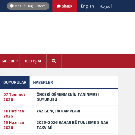
English
العربية
Mezun Bilgi Sistemi
GİMER
GALERİ
İLETİŞİM
DUYURULAR
HABERLER
07 Temmuz
ÖNCEKİ ÖĞRENMENİN TANINMASI
2026
DUYURUSU
18 Haziran
YAZ GENÇLİK KAMPLARI
2026
15 Haziran
2025-2026 BAHAR BÜTÜNLEME SINAV
2026
TAKVİMİ