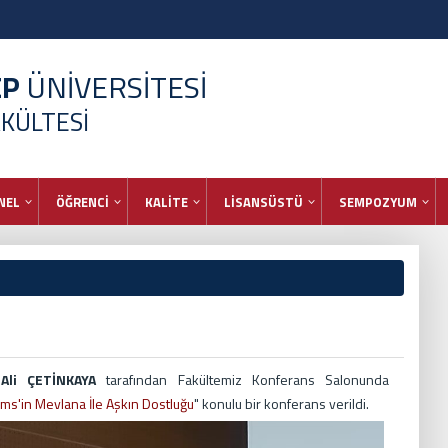
EP
ÜNİVERSİTESİ
AKÜLTESİ
NEL
ÖĞRENCİ
KALİTE
LİSANSÜSTÜ
SEMPOZYUM
Ali ÇETİNKAYA
tarafından Fakültemiz Konferans Salonunda
ms'in Mevlana İle Aşkın Dostluğu
" konulu bir konferans verildi.