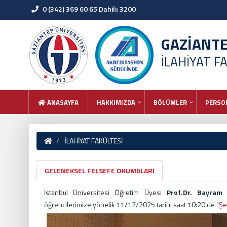
0 (342) 369 60 65 Dahili: 3200
GAZİANT
İLAHİYAT F
ANASAYFA
HAKKIMIZDA
BÖLÜMLER
PERSO
İLAHİYAT FAKÜLTESİ
GELENEKSEL FELSEFE OKUMALARI
İstanbul Üniversitesi Öğretim Üyesi
Prof.Dr. Bayram 
öğrencilerimize yönelik 11/12/2025 tarihi saat 10:20'de "
Şe