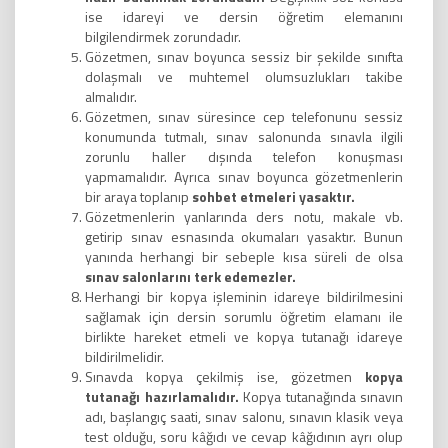
ise idareyi ve dersin öğretim elemanını
bilgilendirmek zorundadır.
Gözetmen, sınav boyunca sessiz bir şekilde sınıfta
dolaşmalı ve muhtemel olumsuzlukları takibe
almalıdır.
Gözetmen, sınav süresince cep telefonunu sessiz
konumunda tutmalı, sınav salonunda sınavla ilgili
zorunlu haller dışında telefon konuşması
yapmamalıdır. Ayrıca sınav boyunca gözetmenlerin
bir araya toplanıp
sohbet etmeleri
yasaktır.
Gözetmenlerin yanlarında ders notu, makale vb.
getirip sınav esnasında okumaları yasaktır. Bunun
yanında herhangi bir sebeple kısa süreli de olsa
sınav salonlarını terk edemezler.
Herhangi bir kopya işleminin idareye bildirilmesini
sağlamak için dersin sorumlu öğretim elamanı ile
birlikte hareket etmeli ve kopya tutanağı idareye
bildirilmelidir.
Sınavda kopya çekilmiş ise, gözetmen
kopya
tutanağı hazırlamalıdır.
Kopya tutanağında sınavın
adı, başlangıç saati, sınav salonu, sınavın klasik veya
test olduğu, soru kâğıdı ve cevap kâğıdının ayrı olup