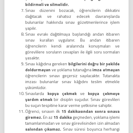
bildirmeli ve silmelidir.
Sınav düzenini bozacak, öğrencilerin dikkatini
dağıtacak ve rahatsız edecek davranışlarda
bulunanlar hakkında sınav gözetmenlerince işlem
yapılır.
Sınav evrakı dağıtılmaya başlandığı andan itibaren
sınav kuralları uygulanır. Bu andan itibaren
öğrencilerin kendi aralarında konuşmaları ve
görevlilere soruların cevapları ile ilgili soru sormaları
yasaktır.
Sınav kâğıdına gereken
bilgilerini doğru bir şekilde
doldurmayan
ve yoklama tutanağına
imza atmayan
öğrencilerin sınavı geçersiz sayılacaktır. Tutanakta
imzası bulunanlar sınav kâğıdını teslim etmekle
yükümlüdür.
Sınavlarda
kopya çekmek
ve
kopya çekmeye
yardım etmek
bir disiplin suçudur. Sınav görevlileri
bu suçun tespitine karar verme yetkisine sahiptir.
Öğrenci, sınavın ilk
15 dakikasından sonra
sınava
giremez.
En az
15 dakika
geçmeden, yoklama işlemi
tamamlanmadan ve sınav görevlisinden izin almadan
salondan çıkamaz.
Sınav süresi boyunca herhangi