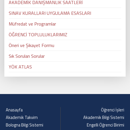
AKADEMİK DANIŞMANLIK SAATLERİ
SINAV KURALLARI UYGULAMA ESASLARI
Müfredat ve Programlar
ÖĞRENCİ TOPLULUKLARIMIZ
Öneri ve Şikayet Formu
Sık Sorulan Sorular
YÖK ATLAS
Anasayfa
Öğrenci İşleri
Akademik Takvim
Akademik Bilgi Sistemi
Bologna Bilgi Sistemi
Engelli Öğrenci Birimi