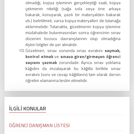
olmadığı, kopya işleminin gerçekleştiği saati, kopya
çekmenin niteliği (sağa sola veya öne arkaya
bakarak, konuşarak, yazılı bir materyalden bakarak
vb.) belirtilmeli, varsa kopya materyalleri de tutanağa
eklenmelidir. Tutanakta, gözetmenin kopya işlemine
müdahalede bulunmasından sonra öğrencinin sınav
düzenini bozucu davranışlarının olup olmadığına
ilişkin bilgiler de yer almalıdır.
Gözetmen, sınav sonunda sınav evrakını
saymak,
kontrol etmek
ve
sınava giren/girmeyen öğrenci
sayısını yazmak
zorundadır. Ayrıca sınav yoklama
kâğıdını da imzalayarak bu kâğıtla birlikte sınav
evrakını (soru ve cevap kâğıtlarını) tam olarak dersin
öğretim elamanına teslim etmelidir.
İLGİLİ KONULAR
ÖĞRENCİ DANIŞMAN LİSTESİ