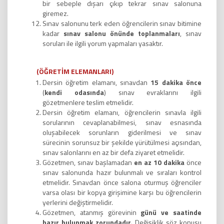
bir sebeple dışarı çıkıp tekrar sınav salonuna
giremez.
Sınav salonunu terk eden öğrencilerin sınav bitimine
kadar
sınav salonu önünde toplanmaları
, sınav
soruları ile ilgili yorum yapmaları yasaktır.
(ÖĞRETİM ELEMANLARI)
Dersin öğretim elamanı, sınavdan
15 dakika önce
(
kendi odasında
) sınav evraklarını ilgili
gözetmenlere teslim etmelidir.
Dersin öğretim elamanı, öğrencilerin sınavla ilgili
sorularının cevaplanabilmesi, sınav esnasında
oluşabilecek sorunların giderilmesi ve sınav
sürecinin sorunsuz bir şekilde yürütülmesi açısından,
sınav salonlarını en az bir defa ziyaret etmelidir.
Gözetmen, sınav başlamadan
en az 10 dakika
önce
sınav salonunda hazır bulunmalı ve sıraları kontrol
etmelidir. Sınavdan önce salona oturmuş öğrenciler
varsa olası bir kopya girişimine karşı bu öğrencilerin
yerlerini değiştirmelidir.
Gözetmen, atanmış görevinin
günü ve saatinde
hazır bulunmak
zorundadır.
Değişiklik söz konusu