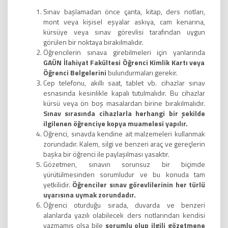
Sınav başlamadan önce çanta, kitap, ders notları,
mont veya kişisel eşyalar askıya, cam kenarına,
kürsüye veya sınav görevlisi tarafından uygun
görülen bir noktaya bırakılmalıdır.
Öğrencilerin sınava girebilmeleri için yanlarında
GAÜN İlahiyat Fakültesi Öğrenci Kimlik Kartı veya
Öğrenci Belgelerini
bulundurmaları gerekir.
Cep telefonu, akıllı saat, tablet vb. cihazlar sınav
esnasında kesinlikle kapalı tutulmalıdır. Bu cihazlar
kürsü veya ön boş masalardan birine bırakılmalıdır.
Sınav sırasında cihazlarla herhangi bir şekilde
ilgilenen öğrenciye kopya muamelesi yapılır.
Öğrenci, sınavda kendine ait malzemeleri kullanmak
zorundadır. Kalem, silgi ve benzeri araç ve gereçlerin
başka bir öğrenci ile paylaşılması yasaktır.
Gözetmen, sınavın sorunsuz bir biçimde
yürütülmesinden sorumludur ve bu konuda tam
yetkilidir.
Öğrenciler sınav görevlilerinin her türlü
uyarısına uymak zorundadır.
Öğrenci oturduğu sırada, duvarda ve benzeri
alanlarda yazılı olabilecek ders notlarından kendisi
yazmamış olsa bile
sorumlu olup ilgili gözetmene