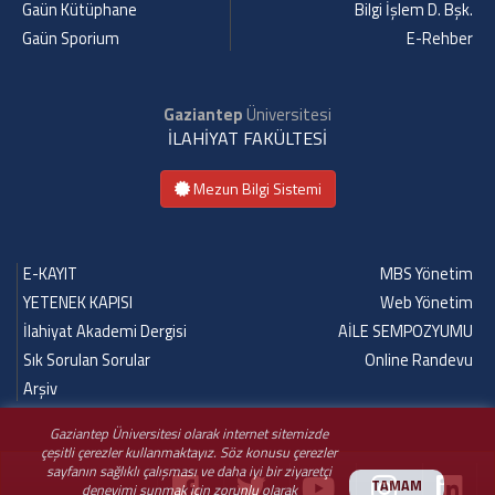
Gaün Kütüphane
Bilgi İşlem D. Bşk.
Gaün Sporium
E-Rehber
Gaziantep
Üniversitesi
İLAHİYAT FAKÜLTESİ
Mezun Bilgi Sistemi
E-KAYIT
MBS Yönetim
YETENEK KAPISI
Web Yönetim
İlahiyat Akademi Dergisi
AİLE SEMPOZYUMU
Sık Sorulan Sorular
Online Randevu
Arşiv
Gaziantep Üniversitesi olarak internet sitemizde
çeşitli çerezler kullanmaktayız. Söz konusu çerezler
sayfanın sağlıklı çalışması ve daha iyi bir ziyaretçi
TAMAM
deneyimi sunmak için zorunlu olarak