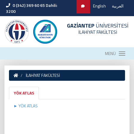
0 (342) 369 60 65 Dahili:
English
العربية
3200
GAZİANTEP
ÜNİVERSİTESİ
İLAHİYAT FAKÜLTESİ
MENÜ
İLAHİYAT FAKÜLTESİ
YÖK ATLAS
► YÖK ATLAS