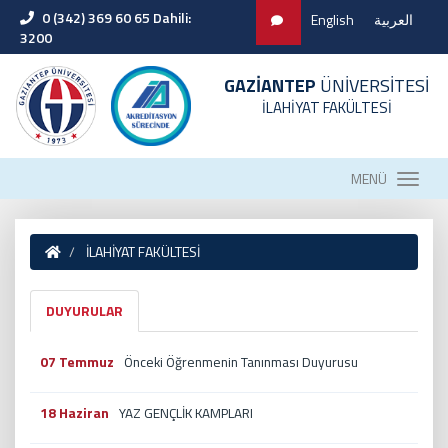
0 (342) 369 60 65 Dahili:
English
العربية
3200
GAZİANTEP
ÜNİVERSİTESİ
İLAHİYAT FAKÜLTESİ
MENÜ
İLAHİYAT FAKÜLTESİ
DUYURULAR
07 Temmuz
Önceki Öğrenmenin Tanınması Duyurusu
18 Haziran
YAZ GENÇLİK KAMPLARI