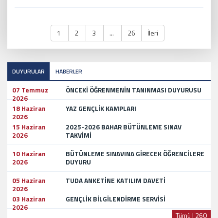
1
2
3
...
26
İleri
DUYURULAR
HABERLER
07 Temmuz
ÖNCEKİ ÖĞRENMENİN TANINMASI DUYURUSU
2026
18 Haziran
YAZ GENÇLİK KAMPLARI
2026
15 Haziran
2025-2026 BAHAR BÜTÜNLEME SINAV
2026
TAKVİMİ
10 Haziran
BÜTÜNLEME SINAVINA GİRECEK ÖĞRENCİLERE
2026
DUYURU
05 Haziran
TUDA ANKETİNE KATILIM DAVETİ
2026
03 Haziran
GENÇLİK BİLGİLENDİRME SERVİSİ
2026
Tümü | 260