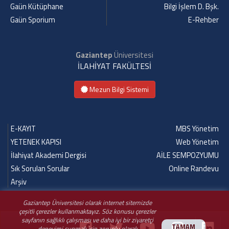
Gaün Kütüphane
Bilgi İşlem D. Bşk.
Gaün Sporium
E-Rehber
Gaziantep
Üniversitesi
İLAHİYAT FAKÜLTESİ
Mezun Bilgi Sistemi
E-KAYIT
MBS Yönetim
YETENEK KAPISI
Web Yönetim
İlahiyat Akademi Dergisi
AİLE SEMPOZYUMU
Sık Sorulan Sorular
Online Randevu
Arşiv
Gaziantep Üniversitesi olarak internet sitemizde
çeşitli çerezler kullanmaktayız. Söz konusu çerezler
sayfanın sağlıklı çalışması ve daha iyi bir ziyaretçi
TAMAM
deneyimi sunmak için zorunlu olarak