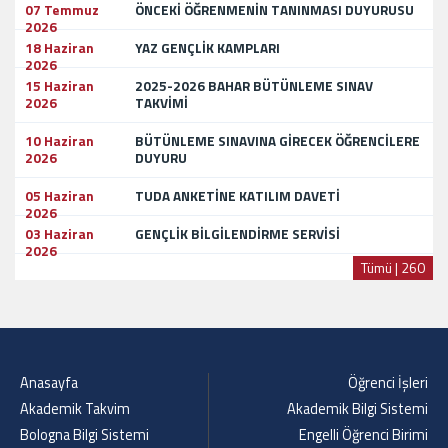
07 Temmuz
ÖNCEKİ ÖĞRENMENİN TANINMASI DUYURUSU
2026
18 Haziran
YAZ GENÇLİK KAMPLARI
2026
15 Haziran
2025-2026 BAHAR BÜTÜNLEME SINAV
2026
TAKVİMİ
10 Haziran
BÜTÜNLEME SINAVINA GİRECEK ÖĞRENCİLERE
2026
DUYURU
05 Haziran
TUDA ANKETİNE KATILIM DAVETİ
2026
03 Haziran
GENÇLİK BİLGİLENDİRME SERVİSİ
2026
Tümü | 260
Anasayfa
Öğrenci İşleri
Akademik Takvim
Akademik Bilgi Sistemi
Bologna Bilgi Sistemi
Engelli Öğrenci Birimi