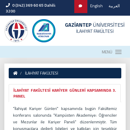
0 (342) 369 60 65 Dahili:
English
العربية
3200
GAZİANTEP
ÜNİVERSİTESİ
İLAHİYAT FAKÜLTESİ
MENÜ
İLAHİYAT FAKÜLTESİ
İLAHİYAT FAKÜLTESİ KARİYER GÜNLERİ KAPSAMINDA 3.
PANEL
"İlahiyat Kariyer Günleri" kapsamında bugün Fakültemiz
konferans salonunda "Kampüsten Akademiye: Öğrenciler
ve Mezunlar ile Kariyer Paneli" düzenlenmiştir. Tüm
konuşmacılara değerli bilgileri ve katkıları için teşekkür